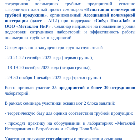
сотрудников полимерных трубных предприятий успешно
завершился пилотный проект семинаров
«Испытания полимерной
трубной продукции»
, организованный
Ассоциацией полимерной
интеграции
(далее - АПИ) при поддержке
«
Сибур ПолиЛаб
»
и
ООО
«
Метаклэй ИиР
»
. Семинар направлен на повышение уровня
подготовки сотрудников лабораторий и эффективность работы
полимерных трубных предприятий.
Сформировано и запущено три группы слушателей:
- 20-21-22 сентября 2023 года (первая группа);
- 18-19-20 октября 2023 года (вторая группа);
- 29-30 ноября-1 декабря 2023 года (третья группа).
Всего приняли участие
25 предприятий
и
более 30 сотрудников
лабораторий.
В рамках семинара участники осваивают 2 блока занятий:
- теоретическую базу для оценки соответствия трубной продукции;
- проходят практику на оборудовании в лабораториях «Метаклэй
Исследования и Разработки» и «Сибур ПолиЛаб».
Участники получают
сертификаты
о прохождении семинара.