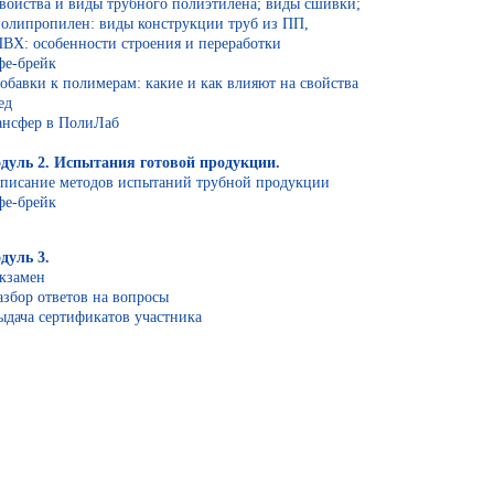
свойства и виды трубного полиэтилена; виды сшивки;
полипропилен: виды конструкции труб из ПП,
ПВХ: особенности строения и переработки
фе-брейк
добавки к полимерам: какие и как влияют на свойства
ед
ансфер в ПолиЛаб
дуль 2. Испытания готовой продукции.
описание методов испытаний трубной продукции
фе-брейк
дуль 3.
Экзамен
разбор ответов на вопросы
выдача сертификатов участника