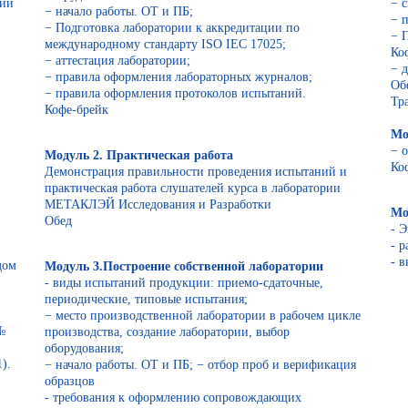
кий
− 
− начало работы. ОТ и ПБ;
− 
− Подготовка лаборатории к аккредитации по
− 
международному стандарту ISO IEC 17025;
Ко
− аттестация лаборатории;
− 
− правила оформления лабораторных журналов;
Об
− правила оформления протоколов испытаний.
Тр
Кофе-брейк
Мо
− 
Модуль 2. Практическая работа
Ко
Демонстрация правильности проведения испытаний и
практическая работа слушателей курса в лаборатории
МЕТАКЛЭЙ Исследования и Разработки
Мо
Обед
- 
- 
- 
дом
Модуль 3.Построение собственной лаборатории
- виды испытаний продукции: приемо-сдаточные,
периодические, типовые испытания;
− место производственной лаборатории в рабочем цикле
№
производства, создание лаборатории, выбор
оборудования;
).
− начало работы. ОТ и ПБ; − отбор проб и верификация
образцов
- требования к оформлению сопровождающих