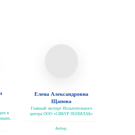
ч
Елена Александровна
Щапова
Главный эксперт Испытательного
ции в
центра ООО «СИБУР ПОЛИЛАБ»
рации,
2
&nbsp;