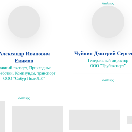
&nbsp;
Чуйкин Дмитрий Серге
Александр Иванович
Екимов
Генеральный директор
ООО "Трубэксперт"
лавный эксперт, Прикладные
работки, Компаунды, транспорт
ООО "Сибур ПолиЛаб"
&nbsp;
&nbsp;