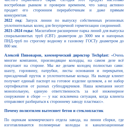
востребован рынком и проверен временем, что завод активно
продает его сторонним переработчикам и даже прямым
конкурентам.
2022 год:
Запуск линии по выпуску собственных резиновых
уплотнительных колец для безупречной герметизации соединений.
2021–2024 годы:
Масштабное расширение парка линий для выпуска
спиральновитых труб (СВТ) диаметром до 3000 мм и напорных
ПНД-труб по строгому водному и газовому ГОСТу диаметром до
800 мм.
Алексей Пивоваров, коммерческий директор Techplast:
«Очень
многие компании, производящие колодцы, на самом деле всё
покупают на стороне. Мы же делаем колодец полностью сами:
шахту, горловину, патрубки, листы основания и перекрытия,
присадочный пруток и уплотнительные кольца. На выходе клиент
получает единый паспорт на готовое изделие целиком, а не набор
сертификатов от разных субподрядчиков. Наша компания несет
монопольную, единую ответственность за всё инженерное
сооружение в сборе — у нас исключена ситуация, когда клиента
отправляют разбираться к стороннему заводу пластмасс».
Почему полиэтилен вытесняет бетон и стеклопластик
По оценкам коммерческого отдела завода, на линии сборки, где
изготавливаются полимерные колодцы и канализационные