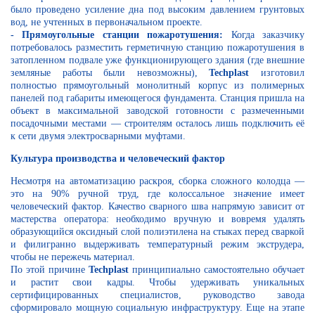
было проведено усиление дна под высоким давлением грунтовых
вод, не учтенных в первоначальном проекте.
- Прямоугольные станции пожаротушения:
Когда заказчику
потребовалось разместить герметичную станцию пожаротушения в
затопленном подвале уже функционирующего здания (где внешние
земляные работы были невозможны),
Techplast
изготовил
полностью прямоугольный монолитный корпус из полимерных
панелей под габариты имеющегося фундамента. Станция пришла на
объект в максимальной заводской готовности с размеченными
посадочными местами — строителям осталось лишь подключить её
к сети двумя электросварными муфтами.
Культура производства и человеческий фактор
Несмотря на автоматизацию раскроя, сборка сложного колодца —
это на 90% ручной труд, где колоссальное значение имеет
человеческий фактор. Качество сварного шва напрямую зависит от
мастерства оператора: необходимо вручную и вовремя удалять
образующийся оксидный слой полиэтилена на стыках перед сваркой
и филигранно выдерживать температурный режим экструдера,
чтобы не пережечь материал.
По этой причине
Techplast
принципиально самостоятельно обучает
и растит свои кадры. Чтобы удерживать уникальных
сертифицированных специалистов, руководство завода
сформировало мощную социальную инфраструктуру. Еще на этапе