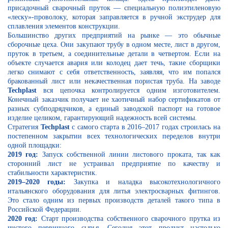
присадочный сварочный пруток — специальную полиэтиленовую
«леску»-проволоку, которая заправляется в ручной экструдер для
сплавления элементов конструкции.
Большинство других предприятий на рынке — это обычные
сборочные цеха. Они закупают трубу в одном месте, лист в другом,
пруток в третьем, а соединительные детали в четвертом. Если на
объекте случается авария или колодец дает течь, такие сборщики
легко снимают с себя ответственность, заявляя, что им попался
бракованный лист или некачественная пористая труба. На заводе
Techplast
вся цепочка контролируется одним изготовителем.
Конечный заказчик получает не хаотичный набор сертификатов от
разных субподрядчиков, а единый заводской паспорт на готовое
изделие целиком, гарантирующий надежность всей системы.
Стратегия
Techplast
с самого старта в 2016–2017 годах строилась на
постепенном закрытии всех технологических переделов внутри
одной площадки:
2019 год:
Запуск собственной линии листового проката, так как
сторонний лист не устраивал предприятие по качеству и
стабильности характеристик.
2019–2020 годы:
Закупка и наладка высокотехнологичного
итальянского оборудования для литья электросварных фитингов.
Это стало одним из первых производств деталей такого типа в
Российской Федерации.
2020 год:
Старт производства собственного сварочного прутка из
чистого первичного сырья. Сегодня этот продукт настолько