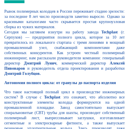
Рынок полимерных колодцев в России переживает стадию зрелости:
за последние 8 лет число производств заметно выросло. Однако за
красивыми каталогами часто скрывается простая крупноузловая
сборка из чужих материалов.
Сегодня мы заглянем изнутри на работу завода
Techplast
(г.
Серпухов) — предприятия полного цикла, которое за 10 лет
превратилось из локального стартапа с тремя линиями в мощный
промышленный узел, снабжающий компонентами даже
собственных конкурентов. Как устроен честный полимерный
инжиниринг, нам рассказали руководители компании: генеральный
директор
Дмитрий Лунич
, коммерческий директор
Алексей
Пивоваров
и руководитель отдела проектирования и разработки
Дмитрий Голубцов.
Автономия полного цикла: от гранулы до паспорта изделия
Что такое настоящий полный цикл в производстве инженерных
систем? В случае с
Techplast
это означает, что абсолютно все
конструктивные элементы колодца формируются на одной
промышленной площадке. Завод самостоятельно выпускает
спиральновитые (СВТ) трубы для шахты, производит собственный
полимерный лист, выпрессовывает заглушки, изготавливает
сегментные и электросварные фитинги, а также выпускает
резиновые уплотнительные кольца. Здесь производят даже