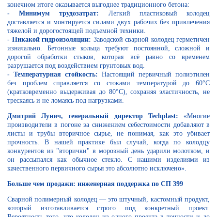
конечном итоге оказывается выгоднее традиционного бетона:
- Минимум трудозатрат:
Легкий пластиковый колодец
доставляется и монтируется силами двух рабочих без привлечения
тяжелой и дорогостоящей подъемной техники.
- Никакой гидроизоляции:
Заводской сварной колодец герметичен
изначально. Бетонные кольца требуют постоянной, сложной и
дорогой обработки стыков, которая всё равно со временем
разрушается под воздействием грунтовых вод.
- Температурная стойкость:
Настоящий первичный полиэтилен
без проблем справляется со стоками температурой до 60°C
(кратковременно выдерживая до 80°C), сохраняя эластичность, не
трескаясь и не ломаясь под нагрузками.
Дмитрий Лунич, генеральный директор Techplast:
«Многие
производители в погоне за снижением себестоимости добавляют в
листы и трубы вторичное сырье, не понимая, как это убивает
прочность. В нашей практике был случай, когда по колодцу
конкурентов из "вторички" в морозный день ударили молотком, и
он рассыпался как обычное стекло. С нашими изделиями из
качественного первичного сырья это абсолютно исключено».
Больше чем продажи: инженерная поддержка по СП 399
Сварной полимерный колодец — это штучный, кастомный продукт,
который изготавливается строго под конкретный проект.
Вероятность того, что колодец из одного проекта в точности и до