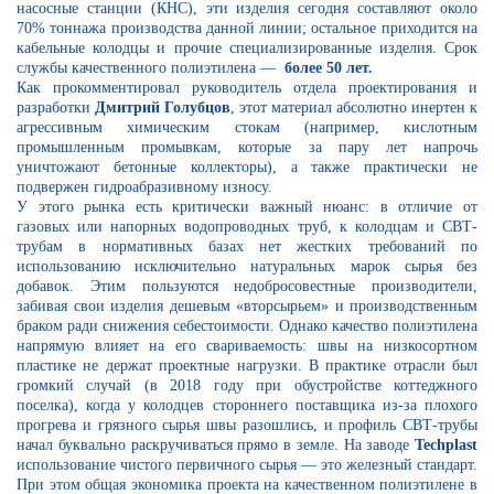
насосные станции (КНС), эти изделия сегодня составляют около
70% тоннажа производства данной линии; остальное приходится на
кабельные колодцы и прочие специализированные изделия. Срок
службы качественного полиэтилена —
более 50 лет.
Как прокомментировал руководитель отдела проектирования и
разработки
Дмитрий Голубцов
, этот материал абсолютно инертен к
агрессивным химическим стокам (например, кислотным
промышленным промывкам, которые за пару лет напрочь
уничтожают бетонные коллекторы), а также практически не
подвержен гидроабразивному износу.
У этого рынка есть критически важный нюанс: в отличие от
газовых или напорных водопроводных труб, к колодцам и СВТ-
трубам в нормативных базах нет жестких требований по
использованию исключительно натуральных марок сырья без
добавок. Этим пользуются недобросовестные производители,
забивая свои изделия дешевым «вторсырьем» и производственным
браком ради снижения себестоимости. Однако качество полиэтилена
напрямую влияет на его свариваемость: швы на низкосортном
пластике не держат проектные нагрузки. В практике отрасли был
громкий случай (в 2018 году при обустройстве коттеджного
поселка), когда у колодцев стороннего поставщика из-за плохого
прогрева и грязного сырья швы разошлись, и профиль СВТ-трубы
начал буквально раскручиваться прямо в земле. На заводе
Techplast
использование чистого первичного сырья — это железный стандарт.
При этом общая экономика проекта на качественном полиэтилене в