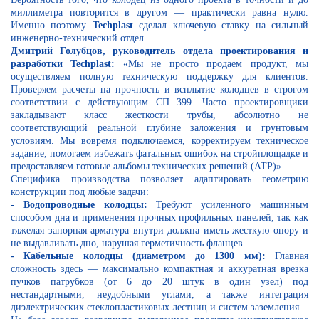
миллиметра повторится в другом — практически равна нулю.
Именно поэтому
Techplast
сделал ключевую ставку на сильный
инженерно-технический отдел.
Дмитрий Голубцов, руководитель отдела проектирования и
разработки Techplast:
«Мы не просто продаем продукт, мы
осуществляем полную техническую поддержку для клиентов.
Проверяем расчеты на прочность и всплытие колодцев в строгом
соответствии с действующим СП 399. Часто проектировщики
закладывают класс жесткости трубы, абсолютно не
соответствующий реальной глубине заложения и грунтовым
условиям. Мы вовремя подключаемся, корректируем техническое
задание, помогаем избежать фатальных ошибок на стройплощадке и
предоставляем готовые альбомы технических решений (АТР)».
Специфика производства позволяет адаптировать геометрию
конструкции под любые задачи:
- Водопроводные колодцы:
Требуют усиленного машинным
способом дна и применения прочных профильных панелей, так как
тяжелая запорная арматура внутри должна иметь жесткую опору и
не выдавливать дно, нарушая герметичность фланцев.
- Кабельные колодцы (диаметром до 1300 мм):
Главная
сложность здесь — максимально компактная и аккуратная врезка
пучков патрубков (от 6 до 20 штук в один узел) под
нестандартными, неудобными углами, а также интеграция
диэлектрических стеклопластиковых лестниц и систем заземления.