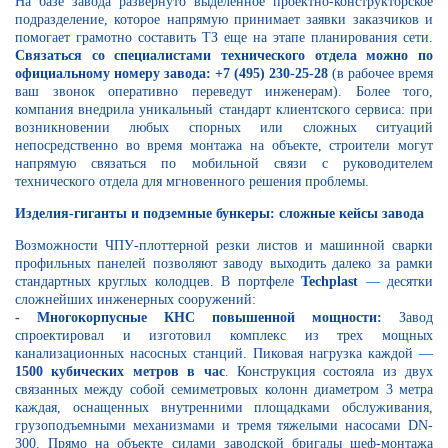
На базе завода развернуто выделенное проектно-конструкторское
подразделение, которое напрямую принимает заявки заказчиков и
помогает грамотно составить ТЗ еще на этапе планирования сети.
Связаться со специалистами технического отдела можно по
официальному номеру завода: +7 (495) 230-25-28
(в рабочее время
ваш звонок оперативно переведут инженерам). Более того,
компания внедрила уникальный стандарт клиентского сервиса: при
возникновении любых спорных или сложных ситуаций
непосредственно во время монтажа на объекте, строители могут
напрямую связаться по мобильной связи с руководителем
технического отдела для мгновенного решения проблемы.
Изделия-гиганты и подземные бункеры: сложные кейсы завода
Возможности ЧПУ-плоттерной резки листов и машинной сварки
профильных панелей позволяют заводу выходить далеко за рамки
стандартных круглых колодцев. В портфеле
Techplast
— десятки
сложнейших инженерных сооружений:
- Многокорпусные КНС повышенной мощности:
Завод
спроектировал и изготовил комплекс из трех мощных
канализационных насосных станций. Пиковая нагрузка каждой —
1500 кубических метров в час
. Конструкция состояла из двух
связанных между собой семиметровых колонн диаметром 3 метра
каждая, оснащенных внутренними площадками обслуживания,
грузоподъемными механизмами и тремя тяжелыми насосами DN-
300. Прямо на объекте силами заводской бригады шеф-монтажа