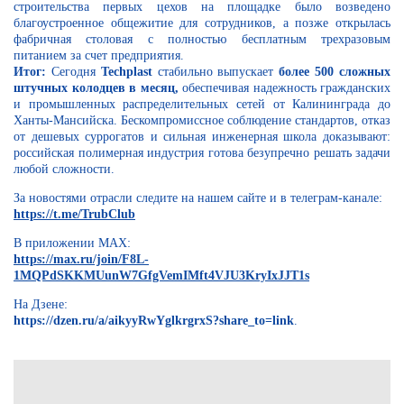
строительства первых цехов на площадке было возведено
благоустроенное общежитие для сотрудников, а позже открылась
фабричная столовая с полностью бесплатным трехразовым
питанием за счет предприятия.
Итог:
Сегодня
Techplast
стабильно выпускает
более 500 сложных
штучных колодцев в месяц,
обеспечивая надежность гражданских
и промышленных распределительных сетей от Калининграда до
Ханты-Мансийска. Бескомпромиссное соблюдение стандартов, отказ
от дешевых суррогатов и сильная инженерная школа доказывают:
российская полимерная индустрия готова безупречно решать задачи
любой сложности.
За новостями отрасли следите на нашем сайте и в телеграм-канале:
https://t.me/TrubClub
В приложении МАХ:
https://max.ru/join/F8L-
1MQPdSKKMUunW7GfgVemIMft4VJU3KryIxJJT1s
На Дзене:
https://dzen.ru/a/aikyyRwYglkrgrxS?share_to=link
.