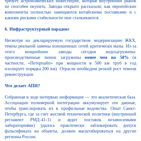
требует астрономических инвестиций, которые внутренний рынок
не способен окупить. Заводы открыто рассказали, как европейские
компоненты полностью замещаются китайскими поставками и с
какими рисками стабильности они сталкиваются.
6. Инфраструктурный парадокс
Несмотря на декларируемую государством модернизацию ЖКХ,
темпы реальной замены изношенных сетей критически малы. Из-за
этого мощнейшие заводы сегодня недозагружены:
производственные линии загружены
менее чем на 50%
(в
частности, «Петерпайп» при мощности в 500 км труб в год
изолирует порядка 200 км). Отрасли необходим резкий рост темпов
реконструкции.
Что делает АПИ?
Собранная в ходе интервью информация — это аналитическая база.
Ассоциация полимерной интеграции аккумулирует эти данные,
чтобы транслировать их в профильные ведомства. Опыт Санкт-
Петербурга, где за счет жесткой технической политики (внутренний
регламент РМД-41-11 и аудит поставок независимыми
лабораториями) удалось практически заблокировать допуск
фальсификата на объекты, должен масштабироваться на другие
регионы России.