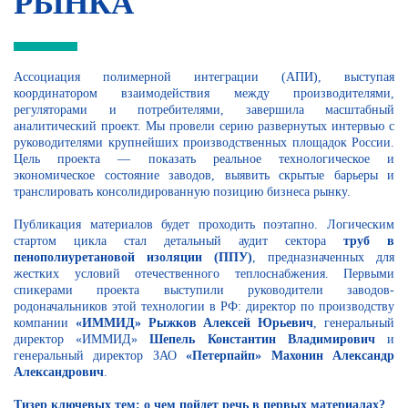
РЫНКА
Ассоциация полимерной интеграции (АПИ), выступая
координатором взаимодействия между производителями,
регуляторами и потребителями, завершила масштабный
аналитический проект. Мы провели серию развернутых интервью с
руководителями крупнейших производственных площадок России.
Цель проекта — показать реальное технологическое и
экономическое состояние заводов, выявить скрытые барьеры и
транслировать консолидированную позицию бизнеса рынку.
Публикация материалов будет проходить поэтапно. Логическим
стартом цикла стал детальный аудит сектора
труб в
пенополиуретановой изоляции (ППУ)
, предназначенных для
жестких условий отечественного теплоснабжения. Первыми
спикерами проекта выступили руководители заводов-
родоначальников этой технологии в РФ: директор по производству
компании
«ИММИД» Рыжков Алексей Юрьевич
, генеральный
директор «ИММИД»
Шепель Константин Владимирович
и
генеральный директор ЗАО
«Петерпайп» Махонин Александр
Александрович
.
Тизер ключевых тем: о чем пойдет речь в первых материалах?