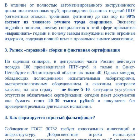
В отличие от полностью автоматизированного экструзионного
цикла полиэтиленовых труб, производство фасонных изделий ППУ
(сегментных отводов, тройников, фитингов) до сих пор на
90%
состоит из тяжелого ручного труда сварщиков
. Эксперты
подробно описали, почему специалистов в этой сфере приходится
«выращивать» годами и почему заводы вынуждены нести огромные
издержки, содержая полный штат в провальное зимнее межсезонье.
3. Рынок «гаражной» сборки и фиктивная сертификация
По оценкам спикеров, в центральной части России действует
порядка 100 производителей ППУ-труб, и только в Санкт-
Петербурге и Ленинградской области их около 40. Однако заводов,
обладающих полноценными испытательными лабораториями,
высокотехнологичным оборудованием и сквозным контролем
качества, на всю страну —
не более 5–10
. Ситуацию усугубляет
отсутствие обязательной сертификации: сегодня пакет документов
«на бумаге» стоит
20–30 тысяч рублей
и покупается без
проведения реальных длительных испытаний.
4. Как формируется скрытый фальсификат?
Соблюдение ГОСТ 30732 требует колоссальных инвестиций в
инфраструктуру. Добросовестные игроки используют