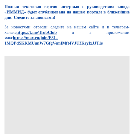
Полная текстовая версия интервью с руководством завода
«ИММИД» будет опубликована на нашем портале в ближайшие
дни. Следите за анонсами!
За новостями отрасли следите на нашем сайте и в телеграм-
канале
https://t.me/TrubClub
и в приложении
макс
https://max.ru/join/F8L-
1MQPdSKKMUunW7GfgVemIMft4VJU3KryIxJJT1s