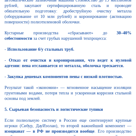
автоматические заливочные машины стоимостью до 15 миллионов
рублей, закупают сертифицированную сталь и проводят
обязательную подготовку: дробеструйную очистку металла
(оборудование от 10 млн рублей) и коронирование (активацию
поверхности) полиэтиленовой оболочки.
Кустарные производства «сбрасывают» до
30–40%
себестоимости
за счет грубых нарушений техпроцесса:
-
Использование б/у стальных труб.
-
Отказ от очистки и коронирования, что ведет к нулевой
адгезии: пена отслаивается от металла, оболочка трескается.
-
Закупка дешевых компонентов пены с низкой плотностью.
Результат такой «экономии» — мгновенное насыщение изоляции
грунтовыми водами, потеря тепла и ускоренная коррозия стальной
основы под землей.
5. Сырьевая безопасность и логистические тупики
Если полиольную систему в России еще синтезируют крупные
игроки (Сибур, ДауИзолан), то второй важнейший компонент —
изоцианат — в РФ не производится вообще
. Его производство