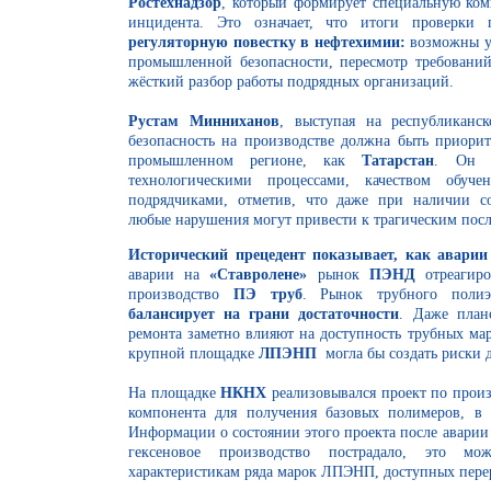
Ростехнадзор
, который формирует специальную ко
инцидента. Это означает, что итоги проверки
регуляторную повестку в нефтехимии:
возможны ус
промышленной безопасности, пересмотр требований
жёсткий разбор работы подрядных организаций.
Рустам Минниханов
, выступая на республиканс
безопасность на производстве должна быть приорит
промышленном регионе, как
Татарстан
. Он п
технологическими процессами, качеством обуч
подрядчиками, отметив, что даже при наличии с
любые нарушения могут привести к трагическим посл
Исторический прецедент показывает, как аварии
аварии на
«Ставролене»
рынок
ПЭНД
отреагир
производство
ПЭ труб
. Рынок трубного полиэ
балансирует на грани достаточности
. Даже план
ремонта заметно влияют на доступность трубных мар
крупной площадке
ЛПЭНП
могла бы создать риски д
На площадке
НКНХ
реализовывался проект по прои
компонента для получения базовых полимеров, в
Информации о состоянии этого проекта после аварии 
гексеновое производство пострадало, это мо
характеристикам ряда марок ЛПЭНП, доступных пере