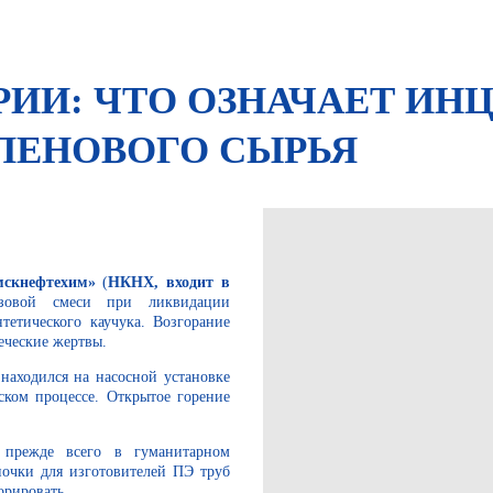
РИИ: ЧТО ОЗНАЧАЕТ ИН
ЛЕНОВОГО СЫРЬЯ
скнефтехим»
(
НКНХ, входит в
азовой смеси при ликвидации
тетического каучука. Возгорание
еческие жертвы.
 находился на насосной установке
ском процессе. Открытое горение
 прежде всего в гуманитарном
почки для изготовителей ПЭ труб
орировать.