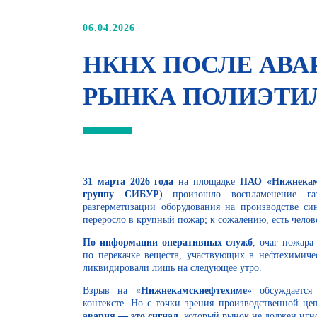
06.04.2026
НКНХ ПОСЛЕ АВА
РЫНКА ПОЛИЭТИ
31 марта 2026 года
на площадке
ПАО «Нижнекам
группу СИБУР
) произошло воспламенение г
разгерметизации оборудования на производстве син
переросло в крупный пожар; к сожалению, есть челов
По информации оперативных служб
, очаг пожара
по перекачке веществ, участвующих в нефтехимиче
ликвидировали лишь на следующее утро.
Взрыв на «
Нижнекамскнефтехиме
» обсуждается
контексте. Но с точки зрения производственной це
авария — это сигнал
, который рынок не должен игн