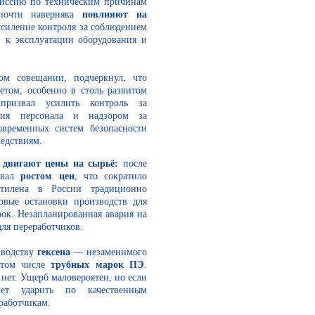
миссию по техническим причинам
 почти наверняка
повлияют на
иление контроля за соблюдением
 к эксплуатации оборудования и
ком совещании, подчеркнул, что
етом, особенно в столь развитом
ризвал усилить контроль за
ения персонала и надзором за
овременных систем безопасности
едствиям.
 двигают цены на сырьё:
после
овал
ростом цен
, что сократило
тилена в России традиционно
овые остановки производств для
ок. Незапланированная авария на
ля переработчиков.
зводству
гексена
— незаменимого
 том числе
трубных марок ПЭ
.
нет. Ущерб маловероятен, но если
жет ударить по качественным
работчикам.