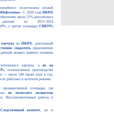
инейного полиэтилена низкой
бНефтехима
»
. С 2020 года
НКНХ
 обеспечив около 25% российского
 данным на 2023–2024
58%, а третья площадка
СИБУР
а
 каучука
на
НКНХ
, длительный
ственно сократить
предложение
а данный момент прямого влияния
етического каучука, а
не на
УР
а, остановленное производство
 — около 180 тысяч тонн в год.
сти работают в штатном режиме.
е промышленной площадке, где
пока
не позволяет полностью
. Восстановительные работы и
.
о
Следственный комитет
, но и