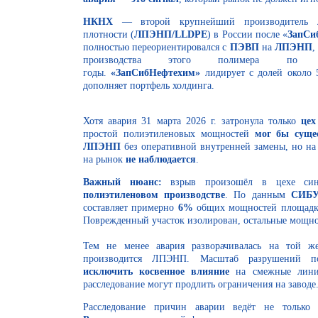
НКНХ
— второй крупнейший производитель л
плотности (
ЛПЭНП/LLDPE
) в России после «
ЗапСи
полностью переориентировался с
ПЭВП
на
ЛПЭНП
,
производства этого полимера по
годы.
«ЗапСибНефтехим»
лидирует с долей около 
дополняет портфель холдинга.
Хотя авария 31 марта 2026 г. затронула только
цех
простой полиэтиленовых мощностей
мог бы суще
ЛПЭНП
без оперативной внутренней замены, но н
на рынок
не наблюдается
.
Важный нюанс:
взрыв произошёл в цехе синт
полиэтиленовом производстве
. По данным
СИБ
составляет примерно
6%
общих мощностей площадки
Поврежденный участок изолирован, остальные мощно
Тем не менее авария разворачивалась на той ж
производится ЛПЭНП. Масштаб разрушений 
исключить косвенное влияние
на смежные линии
расследование могут продлить ограничения на заводе
Расследование причин аварии ведёт не тольк