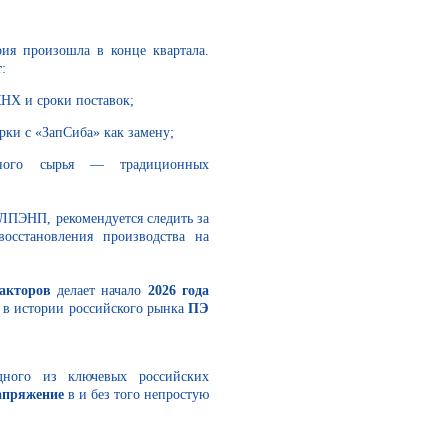
ия произошла в конце квартала.
т
:
НХ и сроки поставок;
рки с «ЗапСиба» как замену;
тного сырья — традиционных
 ЛПЭНП, рекомендуется следить за
сстановления производства на
акторов
делает начало
2026 года
в истории российского рынка
ПЭ
дного из ключевых российских
апряжение
в и без того непростую