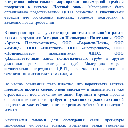
внедрению обязательной маркировки полимерной трубной
продукции в системе «Честный знак».
Мероприятие было
организовано представителями
ЦРПТ
совместно
с участниками
отрасли
для обсуждения ключевых вопросов подготовки к
введению новых требований.
В совещании приняли участие
представители компаний отрасли
,
включая сотрудников
Ассоциации Полимерной Интеграции, ООО
«Ариэль Пласткомплект», ООО «Воронеж-Пайп», ООО
«Иммид», ООО «Икапласт», ООО «Ростурпласт», ООО
«Примполимер»
, представителей
АПТС
,
ООО
«Дальневосточный завод полиэтиленовых труб»
и другие
участники рынка полимерных труб. Модерацию встречи
осуществляли сотрудники
ЦРПТ
, включая специалистов по
таможенным и логистическим складам.
По итогам совещания стало известно, что
вероятность запуска
пилотного проекта сейчас очень высока
— в правительстве уже
отрабатывают постановление по дням. Картинка и сроки проекта
становятся четкими, что
требует от участников рынка активной
подготовки уже сейчас
, а не экстренных действий в последний
момент.
Ключевыми темами для обсуждения
стали процедуры
маркировки импортных товаров, временные рамки внедрения