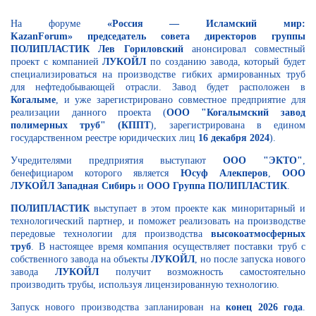
На форуме
«
Россия
—
Исламский мир:
KazanForum
»
председатель совета директоров группы
ПОЛИПЛАСТИК Лев Гориловский
анонсировал совместный
проект с компанией
ЛУКОЙЛ
по созданию завода, который будет
специализироваться на производстве гибких армированных труб
для нефтедобывающей отрасли. Завод будет расположен в
Когалыме
, и уже зарегистрировано совместное предприятие для
реализации данного проекта (
ООО "Когалымский завод
полимерных труб" (КППТ
), зарегистрирована в едином
государственном реестре юридических лиц
16 декабря 2024
).
Учредителями предприятия выступают
ООО "ЭКТО"
,
бенефициаром которого является
Юсуф Алекперов
,
ООО
ЛУКОЙЛ Западная Сибирь
и
ООО
Группа ПОЛИПЛАСТИК
.
ПОЛИПЛАСТИК
выступает в этом проекте как миноритарный и
технологический партнер, и поможет реализовать на производстве
передовые технологии для производства
высокоатмосферных
труб
. В настоящее время компания осуществляет поставки труб с
собственного завода на объекты
ЛУКОЙЛ
, но после запуска нового
завода
ЛУКОЙЛ
получит возможность самостоятельно
производить трубы, используя лицензированную технологию.
Запуск нового производства запланирован на
конец 2026 года
.