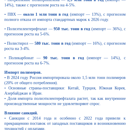
14%), также с прогнозом роста на 4-5%.
• ПВХ —
около 1 млн тонн в год
(импорт — 13%), с прогнозом
полного отказа от импорта стандартных марок к 2026 году.
• Полиэтилентерефталат —
950 тыс. тонн в год
(импорт — 36%), с
прогнозом роста на 5-6%.
• Полистирол —
580 тыс. тонн в год
(импорт — 16%), с прогнозом
роста на 3-4%.
• Поликарбонат —
90 тыс. тонн в год
(импорт — 14%), с
прогнозом роста на 6-7%.
Импорт полимеров.
• В 2024 году Россия импортировала около 1,5 млн тонн полимеров
(20% от общего потребления).
• Основные страны-поставщики: Китай, Турция, Южная Корея,
Азербайджан и Иран.
• Доля импорта полиэтилентерефталата растет, так как внутренние
производственные мощности не удовлетворяют спрос.
Влияние санкций.
• Санкции с 2014 года и особенно с 2022 года привели к
прекращению поставок от западных поставщиков и возникновению
трудностей с оплатами.