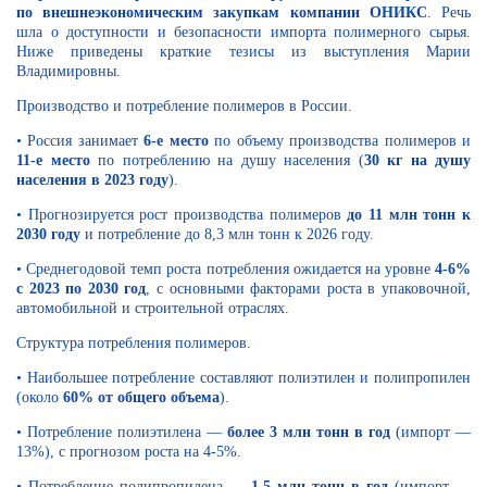
по внешнеэкономическим закупкам компании ОНИКС
. Речь
шла о доступности и безопасности импорта полимерного сырья.
Ниже приведены краткие тезисы из выступления Марии
Владимировны.
Производство и потребление полимеров в России.
• Россия занимает
6-е место
по объему производства полимеров и
11-е место
по потреблению на душу населения (
30 кг на душу
населения в 2023 году
).
• Прогнозируется рост производства полимеров
до 11 млн тонн к
2030 году
и потребление до 8,3 млн тонн к 2026 году.
• Среднегодовой темп роста потребления ожидается на уровне
4-6%
с 2023 по 2030 год
, с основными факторами роста в упаковочной,
автомобильной и строительной отраслях.
Структура потребления полимеров.
• Наибольшее потребление составляют полиэтилен и полипропилен
(около
60% от общего объема
).
• Потребление полиэтилена —
более 3 млн тонн в год
(импорт —
13%), с прогнозом роста на 4-5%.
• Потребление полипропилена —
1,5 млн тонн в год
(импорт —