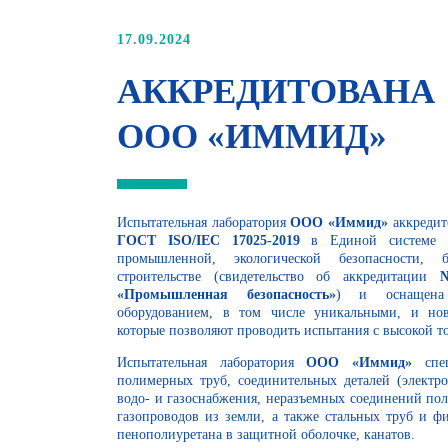
17.09.2024
АККРЕДИТОВА
ООО «ИММИД»
Испытательная лаборатория
ООО «Иммид»
аккредит
ГОСТ ISO/IEC 17025-2019
в Единой системе оц
промышленной, экологической безопасности, 
строительстве (свидетельство об аккредитации
№ 
«Промышленная безопасность»
) и оснащена 
оборудованием, в том числе уникальными, и но
которые позволяют проводить испытания с высокой т
Испытательная лаборатория
ООО «Иммид»
спец
полимерных труб, соединительных деталей (электр
водо- и газоснабжения, неразъемных соединений пол
газопроводов из земли, а также стальных труб и ф
пенополиуретана в защитной оболочке, канатов.