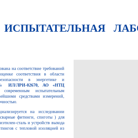
НА ИСПЫТАТЕЛЬНАЯ 
ована на соответствие требований
енке соответствия в области
безопасности в энергетике и
ИЛ/ЛРИ-02670, АО «НТЦ
современным испытательным
вейшими средствами измерений,
очностью.
иализируется на исследовании
осварные фитинги, спиготы ) для
иэтилен-сталь и устройств выхода
итингов с тепловой изоляцией из