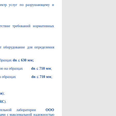
пектр услуг по разрушающему и
етствие требований нормативных
т оборудование для определения
образцах
dn ≤ 630 мм;
влению на образцах
dn ≤ 710 мм
;
ещин на образцах
dn ≤ 710 мм
;
жи
);
-RC
).
ательной лаборатории
ООО
дачи с максимальной надежностью