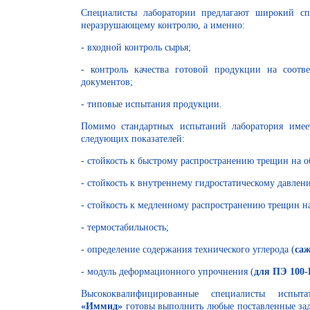
Специалисты лаборатории предлагают широкий с
неразрушающему контролю, а именно:
- входной контроль сырья;
- контроль качества готовой продукции на соотв
документов;
- типовые испытания продукции.
Помимо стандартных испытаний лаборатория имее
следующих показателей:
- стойкость к быстрому распространению трещин на 
- стойкость к внутреннему гидростатическому да
- стойкость к медленному распространению тр
- термостабильность;
- определение содержания технического углерода (
са
- модуль деформационного упрочнения (
для ПЭ 100
Высококвалифицированные специалисты и
спыт
«Иммид»
готовы выполнить любые поставленные за