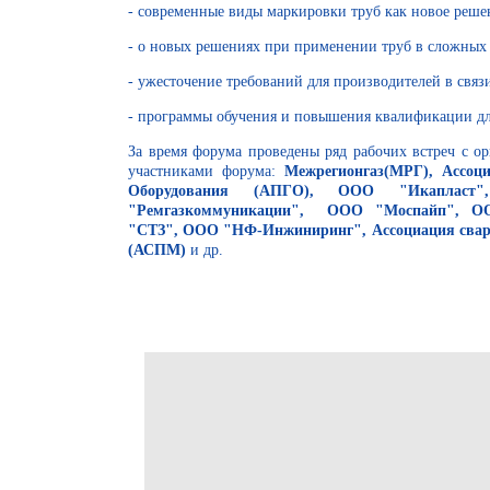
- современные виды маркировки труб как новое реш
- о новых решениях при применении труб в сложных 
- ужесточение требований для производителей в связ
- программы обучения и повышения квалификации дл
За время форума проведены ряд рабочих встреч с о
участниками форума:
Межрегионгаз(МРГ), Ассоци
Оборудования (АПГО), ООО "Икапласт
"Ремгазкоммуникации", ООО "Моспайп", ОО
"СТЗ", ООО "НФ-Инжиниринг", Ассоциация сва
(АСПМ)
и др.