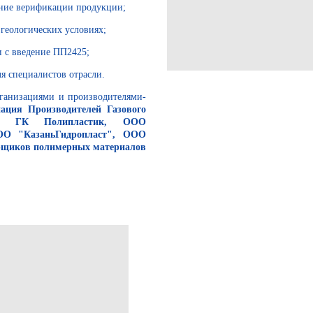
ение верификации продукции;
геологических условиях;
и с введение ПП2425;
я специалистов отрасли.
рганизациями и производителями-
ация Производителей Газового
", ГК Полипластик, ООО
О "КазаньГидропласт", ООО
рщиков полимерных материалов