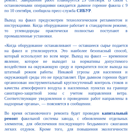
ремонт. Завершение работ планируется 29 сентября. В связи с
остановочными операциями ожидается дымное горение факела с 9
по 10 сентября, сообщила пресс-служба
СИБУР
.
Выход на факел предусмотрен технологическим регламентом и
инструкциями. Когда оборудование работает в стандартном режиме,
то углеводороды практически полностью поступают в
промышленные установки.
«Когда оборудование останавливают — оставшееся сырье подается
на факел и утилизируется. Это наиболее безопасный способ,
который используют во всем мире. Выход на факел — временное
явление, которое не выходит за нормативы допустимого
воздействия на окружающую среду и прекратится после выхода на
штатный режим работы. Никакой угрозы для населения и
окружающей среды это не представляет. При дымном горении будет
организован инструментальный круглосуточный контроль стоков и
качества атмосферного воздуха в населенных пунктах на границе
санитарно-защитной зоны с учетом направления ветра.
Соответствующие уведомления о проведении работ направлены в
надзорные органы», — поясняется в сообщении.
Во время остановочного ремонта будет проведен
капитальный
ремонт
факельной системы завода, с обновлением отдельных
элементов, для обеспечения последующего бездымного сжигания
легких отдувок. Кроме того, для повышения экологичности