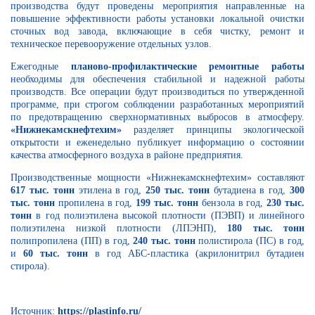
производства будут проведены мероприятия направленные на
повышение эффективности работы установки локальной очистки
сточных вод завода, включающие в себя чистку, ремонт и
техническое перевооружение отдельных узлов.
Ежегодные
планово-профилактические ремонтные работы
необходимы для обеспечения стабильной и надежной работы
производств. Все операции будут производиться по утвержденной
программе, при строгом соблюдении разработанных мероприятий
по предотвращению сверхнормативных выбросов в атмосферу.
«Нижнекамскнефтехим»
разделяет принципы экологической
открытости и еженедельно публикует информацию о состоянии
качества атмосферного воздуха в районе предприятия.
Производственные мощности «Нижнекамскнефтехим» составляют
617 тыс. тонн
этилена в год,
250 тыс. тонн
бутадиена в год,
300
тыс. тонн
пропилена в год,
199 тыс. тонн
бензола в год,
230 тыс.
тонн
в год полиэтилена высокой плотности (ПЭВП) и линейного
полиэтилена низкой плотности (ЛПЭНП),
180 тыс. тонн
полипропилена (ПП) в год,
240 тыс. тонн
полистирола (ПС) в год,
и
60 тыс. тонн
в год АБС-пластика (акрилонитрил бутадиен
стирола).
Источник:
https://plastinfo.ru/