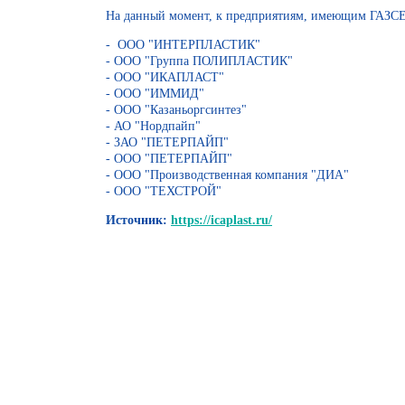
На данный момент, к предприятиям, имеющим ГАЗСЕ
- ООО "ИНТЕРПЛАСТИК"
- ООО "Группа ПОЛИПЛАСТИК"
- ООО "ИКАПЛАСТ"
- ООО "ИММИД"
- ООО "Казаньоргсинтез"
- АО "Нордпайп"
- ЗАО "ПЕТЕРПАЙП"
- ООО "ПЕТЕРПАЙП"
- ООО "Производственная компания "ДИА"
- ООО "ТЕХСТРОЙ"
Источник:
https://icaplast.ru/