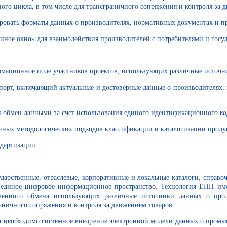
изненного цикла, в том числе для трансграничного сопряжения
аты данных о производителях, нормативных документах и пр
для взаимодействия производителей с потребителями и госуд
оле участников проектов, использующих различные источники
лючающий актуальные и достоверные данные о произ
ыми за счет использования единого идентификационного код
логических подходов классификации и каталогизации проду
тизации.
ударственные, отраслевые, корпоративные и локальные каталоги, спра
 единое цифровое информационное пространство. Технология ЕНН име
твенного обмена использующих различные источники данных о пр
ничного сопряжения и контроля за движением товаров.
ла необходимо системное внедрение электронной модели данных о пр