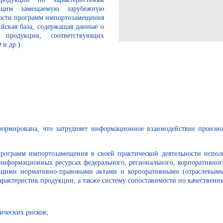
дящим замещаемую зарубежную
ности программ импортозамещения
йская база, содержащая данные о
х продукции, соответствующих
и др.).
формирована, что затрудняет информационное взаимодействие произво
программ импортозамещения в своей практической деятельности испо
информационных ресурсах федерального, регионального, корпоративного
щими нормативно-правовыми актами и корпоративными (отраслевыми) 
арактеристик продукции, а также систему сопоставимости по качественн
ких рисков;