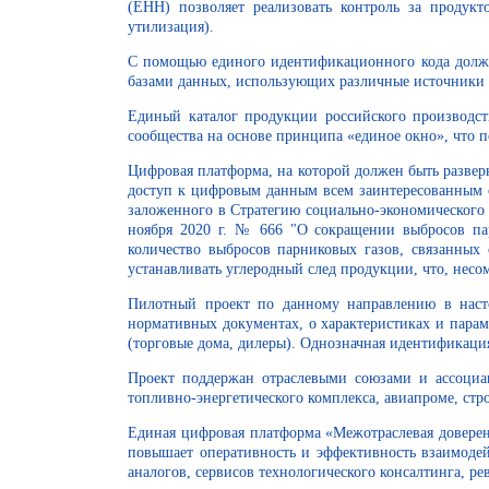
(ЕНН) позволяет реализовать контроль за продукт
утилизация).
С помощью единого идентификационного кода должн
базами данных, использующих различные источники 
Единый каталог продукции российского производств
сообщества на основе принципа «единое окно», что п
Цифровая платформа, на которой должен быть развер
доступ к цифровым данным всем заинтересованным ст
заложенного в Стратегию социально-экономического 
ноября 2020 г. № 666 "О сокращении выбросов пар
количество выбросов парниковых газов, связанных
устанавливать углеродный след продукции, что, нес
Пилотный проект по данному направлению в насто
нормативных документах, о характеристиках и пар
(торговые дома, дилеры). Однозначная идентификаци
Проект поддержан отраслевыми союзами и ассоциа
топливно-энергетического комплекса, авиапроме, ст
Единая цифровая платформа «Межотраслевая доверен
повышает оперативность и эффективность взаимодейс
аналогов, сервисов технологического консалтинга, 