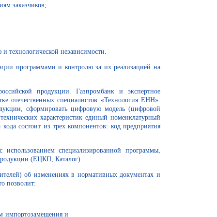
м заказчиков;
 и технологической независимости.
зации программами и контролю за их реализацией на
российской продукции. Газпромбанк и экспертное
тке отечественных специалистов «Технология ЕНН».
одукции, сформировать цифровую модель (цифровой
 технических характеристик единый номенклатурный
кода состоит из трех компонентов: код предприятия
 с использованием специализированной программы,
продукции (ЕЦКП, Каталог).
вителей) об изменениях в нормативных документах и
то позволит:
лизации программ импортозамещения и