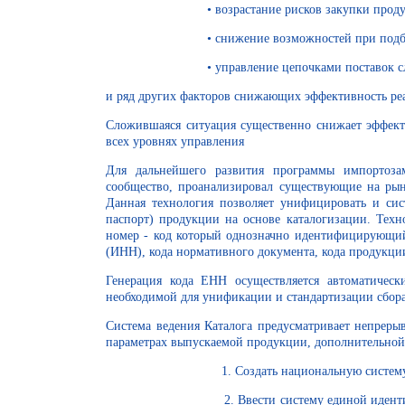
• возрастание рисков закупки продукции с те
• снижение возможностей при подборе анало
• управление цепочками поставок сложного 
и ряд других факторов снижающих эффективность ре
Сложившаяся ситуация существенно снижает эффекти
всех уровнях управления
Для дальнейшего развития программы импортозам
сообщество, проанализировал существующие на рын
Данная технология позволяет унифицировать и си
паспорт) продукции на основе каталогизации. Тех
номер - код который однозначно идентифицирующий 
(ИНН), кода нормативного документа, кода продукци
Генерация кода ЕНН осуществляется автоматическ
необходимой для унификации и стандартизации сбора
Система ведения Каталога предусматривает непреры
параметрах выпускаемой продукции, дополнительной 
1. Создать национальную систему управле
2. Ввести систему единой идентифик