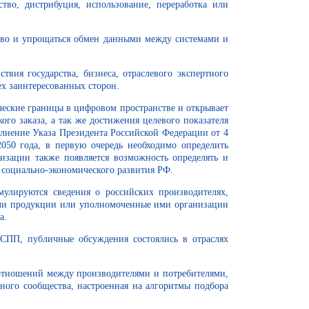
тво, дистрибуция, использование, переработка или
тво и упрощаться обмен данными между системами и
вия государства, бизнеса, отраслевого экспертного
ех заинтересованных сторон.
ческие границы в цифровом пространстве и открывает
го заказа, а так же достижения целевого показателя
олнение Указа Президента Российской Федерации от 4
050 года, в первую очередь необходимо определить
изации также появляется возможность определять и
 социально-экономического развития РФ.
улируются сведения о российских производителях,
ели продукции или уполномоченные ими организации
а.
СПП, публичные обсуждения состоялись в отраслях
оотношений между производителями и потребителями,
тного сообщества, настроенная на алгоритмы подбора