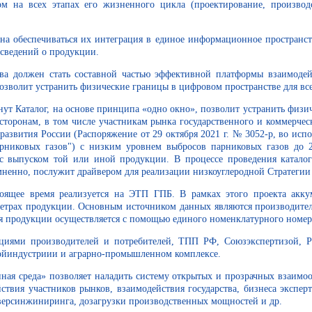
ом на всех этапах его жизненного цикла (проектирование, производс
а обеспечиваться их интеграция в единое информационное пространс
сведений о продукции.
а должен стать составной частью эффективной платформы взаимодейст
озволит устранить физические границы в цифровом пространстве для вс
нут Каталог, на основе принципа «одно окно», позволит устранить физи
оронам, в том числе участникам рынка государственного и коммерческо
развития России (Распоряжение от 29 октября 2021 г. № 3052-р, во исп
никовых газов") с низким уровнем выбросов парниковых газов до 2
 с выпуском той или иной продукции. В процессе проведения каталог
омненно, послужит драйвером для реализации низкоуглеродной Стратегии
ящее время реализуется на ЭТП ГПБ. В рамках этого проекта аккум
аметрах продукции. Основным источником данных являются производит
я продукции осуществляется с помощью единого номенклатурного номер
циями производителей и потребителей, ТПП РФ, Союзэкспертизой, Р
ройиндустриии и аграрно-промышленном комплексе.
ная среда» позволяет наладить систему открытых и прозрачных взаим
твия участников рынков, взаимодействия государства, бизнеса экспер
реверсинжиниринга, дозагрузки производственных мощностей и др.