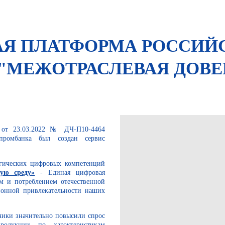
АЯ ПЛАТФОРМА РОССИЙ
"МЕЖОТРАСЛЕВАЯ ДОВЕ
 от 23.03.2022 № ДЧ-П10-4464
промбанка был создан сервис
огических цифровых компетенций
ую среду»
- Единая цифровая
м и потреблением отечественной
онной привлекательности наших
чики значительно повысили спрос
родукции по характеристикам