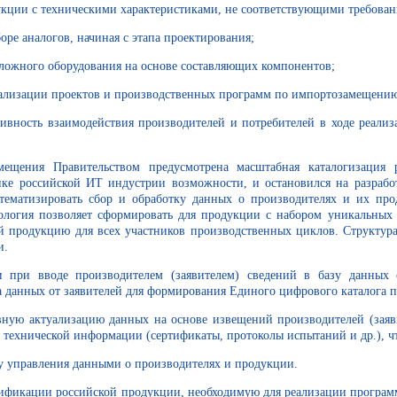
хническими характеристиками, не соответствующими требования
гов, начиная с этапа проектирования;
оборудования на основе составляющих компонентов;
ализации проектов и производственных программ по импортозамещению
вность взаимодействия производителей и потребителей в ходе реали
ещения Правительством предусмотрена масштабная каталогизация 
ке российской ИТ индустрии возможности, и остановился на разрабо
стематизировать сбор и обработку данных о производителях и их пр
нология позволяет сформировать для продукции с набором уникальных
продукцию для всех участников производственных циклов. Структура 
и.
и при вводе производителем (заявителем) сведений в базу данных
 данных от заявителей для формирования Единого цифрового каталога 
вную актуализацию данных на основе извещений производителей (зая
технической информации (сертификаты, протоколы испытаний и др.), ч
ния данными о производителях и продукции.
ации российской продукции, необходимую для реа