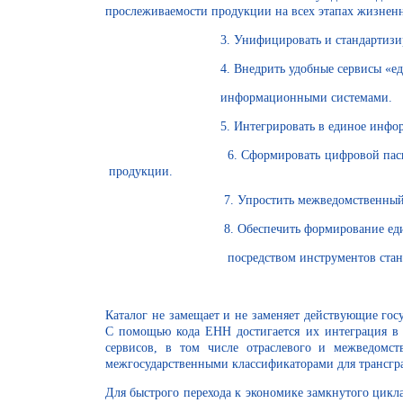
прослеживаемости продукции на всех этапах ж
3. Унифицировать и стандартизировать форм
4. Внедрить удобные сервисы «единое окно» 
информационными системами.
5. Интегрировать в единое информационное п
6. Сформировать цифровой паспорт, вк
продукции.
7. Упростить межведомственный обмен данн
8. Обеспечить формирование единых методо
посредством инструментов стандар
Каталог не замещает и не заменяет действующие гос
С помощью кода ЕНН достигается их интеграция в
сервисов, в том числе отраслевого и межведомс
межгосударственными классификаторами для трансгра
Для быстрого перехода к экономике замкнутого цик