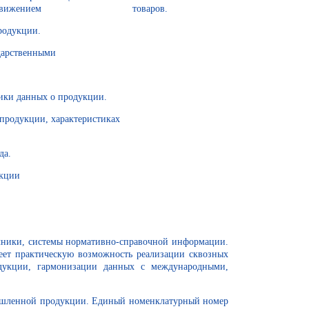
 и контроля за движением товаров.
одукции.
арственными
 данных о продукции.
водителях, продукции, характеристиках
а.
кции
вочники, системы нормативно-справочной информации.
ет практическую возможность реализации сквозных
одукции, гармонизации данных с международными,
омышленной продукции. Единый номенклатурный номер