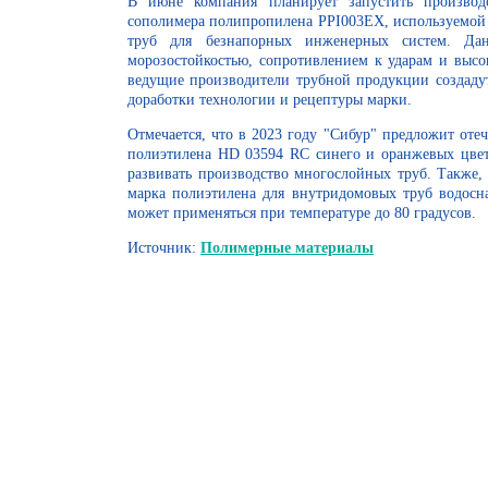
В июне компания планирует запустить произво
сополимера полипропилена PPI003EX, используемой
труб для безнапорных инженерных систем. Дан
морозостойкостью, сопротивлением к ударам и высо
ведущие производители трубной продукции создаду
доработки технологии и рецептуры марки.
Отмечается, что в 2023 году "Сибур" предложит оте
полиэтилена HD 03594 RC синего и оранжевых цвет
развивать производство многослойных труб. Также, 
марка полиэтилена для внутридомовых труб водосн
может применяться при температуре до 80 градусов.
Источник:
Полимерные материалы