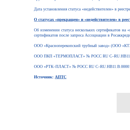
Дата установления статуса «недействителен» в реестр
О статусах «прекращен» и «недействителен» в рее
Об изменении статуса нескольких сертификатов на 
сертификатов после запроса Ассоциации в Росаккред
ООО «Красноперекопский трубный завод» (ООО «КТ
ООО ПКП «ТЕРМОПЛАСТ» № РОСС RU С–RU.НВ11.В
ООО «РТК–ПЛАСТ» № РОСС RU С–RU.НВ11.В.00001/
Источник:
АПТС