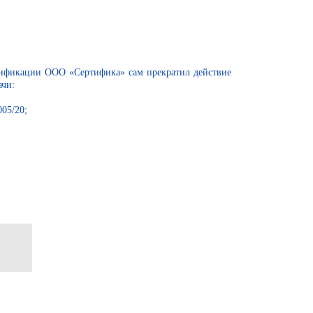
ртификации ООО «Сертифика» сам прекратил действие
ачи:
05/20;