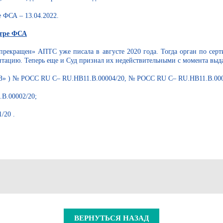
е ФСА – 13.04.2022.
стре ФСА
«прекращен» АПТС уже писала в августе 2020 года. Тогда орган по се
итацию. Теперь еще и Суд признал их недействительными с момента выд
З» ) № РОСС RU С– RU.НВ11.В.00004/20, № РОСС RU С– RU.НВ11.В.000
.00002/20;
20 .
ВЕРНУТЬСЯ НАЗАД