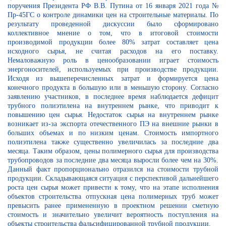
поручения Президента РФ В.В. Путина от 16 января 2021 года №
Пр-45ГС о контроле динамики цен на строительные материалы. По
результату проведенной дискуссии было сформировано
коллективное мнение о том, что в итоговой стоимости
производимой продукции более 80% затрат составляет цена
исходного сырья, не считая расходов на его поставку.
Немаловажную роль в ценообразовании играет стоимость
энергоносителей, используемых при производстве продукции.
Исходя из вышеперечисленных затрат и формируется цена
конечного продукта в большую или в меньшую сторону. Согласно
заявлению участников, в последнее время наблюдается дефицит
трубного полиэтилена на внутреннем рынке, что приводит к
повышению цен сырья. Недостаток сырья на внутреннем рынке
возникает из-за экспорта отечественного ПЭ на внешние рынки в
больших объемах и по низким ценам. Стоимость импортного
полиэтилена также существенно увеличилась за последние два
месяца. Таким образом, цены полимерного сырья для производства
трубопроводов за последние два месяца выросли более чем на 30%.
Данный факт пропорционально отразился на стоимости трубной
продукции. Складывающаяся ситуация с перспективой дальнейшего
роста цен сырья может привести к тому, что на этапе исполнения
объектов строительства отпускная цена полимерных труб может
превысить ранее примененную в проектном решении сметную
стоимость и значительно увеличит вероятность поступления на
объекты строительства фальсифицированной трубной продукции.