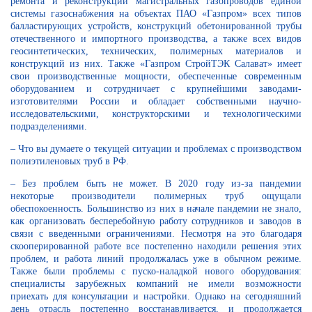
ремонта и реконструкции магистральных газопроводов единой
системы газоснабжения на объектах ПАО «Газпром» всех типов
балластирующих устройств, конструкций обетонированной трубы
отечественного и импортного производства, а также всех видов
геосинтетических, технических, полимерных материалов и
конструкций из них. Также «Газпром СтройТЭК Салават» имеет
свои производственные мощности, обеспеченные современным
оборудованием и сотрудничает с крупнейшими заводами-
изготовителями России и обладает собственными научно-
исследовательскими, конструкторскими и технологическими
подразделениями.
– Что вы думаете о текущей ситуации и проблемах с производством
полиэтиленовых труб в РФ.
– Без проблем быть не может. В 2020 году из-за пандемии
некоторые производители полимерных труб ощущали
обеспокоенность. Большинство из них в начале пандемии не знало,
как организовать бесперебойную работу сотрудников и заводов в
связи с введенными ограничениями. Несмотря на это благодаря
скооперированной работе все постепенно находили решения этих
проблем, и работа линий продолжалась уже в обычном режиме.
Также были проблемы с пуско-наладкой нового оборудования:
специалисты зарубежных компаний не имели возможности
приехать для консультации и настройки. Однако на сегодняшний
день отрасль постепенно восстанавливается, и продолжается